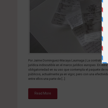
Por Jaime Dominguez-Macaya Laurnaga | La contratación 
jurídica indiscutible en el marco jurídico europeo. En este
obligatoriedad en su uso que contempla el paquete de nu
públicos, actualmente ya en vigor, pero con una efectivi
entre ellos una parte de […]
Read More