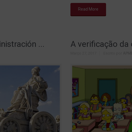
Read More
istración ...
A verificação da 
Março 27, 2017
Escrito por
APM