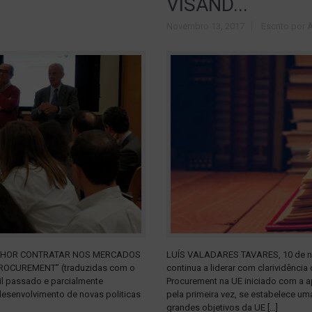
VISAND...
Novembro 13, 2017
Escrito por
MELHOR CONTRATAR NOS MERCADOS
LUÍS VALADARES TAVARES, 10 de n
 PROCUREMENT” (traduzidas com o
continua a liderar com clarividênci
ril passado e parcialmente
Procurement na UE iniciado com a a
desenvolvimento de novas politicas
pela primeira vez, se estabelece u
grandes objetivos da UE […]