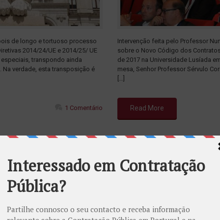
epois de longo e tortuoso processo
Intervenção feita pelo Professor N
Diretivas 2014/24/UE e 2014/25/ UE
sobre o Novo Código dos Contratos
 especiais, transpondo ainda
de 2017 na Universidade Lusíada e
. Na verdade, esta transposição é
mesa, Senhor Professor Sérvulo Corr
[…]
1 Comentário
Read More
mo elemento...
Avanzando hacia 
Abril 27, 2017
Escrito por
APMEP