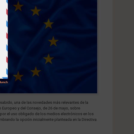
 sabido, una de las novedades más relevantes de la
o Europeo y del Consejo, de 26 de mayo, sobre
 por el uso obligado de los medios electrónicos en los
biando la opción inicialmente planteada en la Directiva