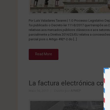
Por Luís Valadares Tavares | 1.O Processo Legislativo D
foi publicado o Decreto-lei 111-B/2017 que transpõe as 
relativas aos mercados públicos clássicos e aos setores
parcialmente a Diretiva 2014/23/EU relativa a concessões
parcial pois o Artigo 492º-2 do […]
Read More
La factura electrónica co
Maio 16, 2017
Escrito por
APMEP