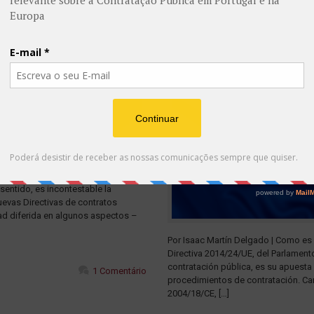
pública electrónica es una realidad
 sentido, es incontestable la
evas Directivas de contratos
dad diferida en algunos aspectos –
Por Isaac Martín Delgado | Como es
Directiva 2014/24/UE, del Parlament
contratación pública, es su apuesta
1 Comentário
procedimientos de contratación. Cam
2004/18/CE, […]