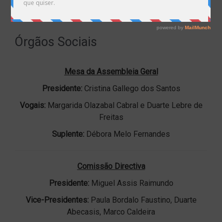
Home
Quem Somos
Órgãos Sociais
Órgãos Sociais
Mesa da Assembleia Geral
Presidente:
Cristina Gallego dos Santos
Vogais:
Margarida Olazabal Cabral e Duarte Lebre de
Freitas
Suplente:
Débora Melo Fernandes
Comissão Directiva
Presidente:
Miguel Assis Raimundo
Vice-Presidentes:
Paula Bordalo Faustino, Duarte
Abecasis, Marco Caldeira