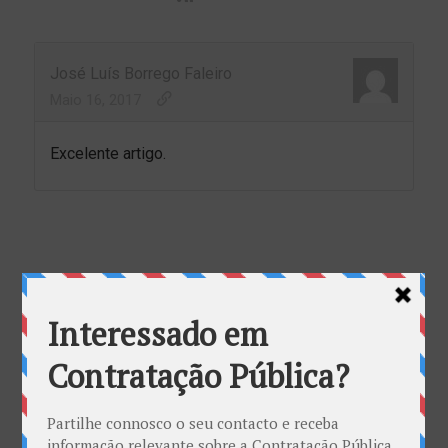
José Luís Borrego Faleiro
Maio 16, 2017
Excelente artigo.
Deixe um comentário
O seu endereço de email não será publicado.
Campos
obrigatórios marcados com
*
Comentário