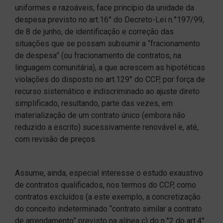
uniformes e razoáveis, face princípio da unidade da
despesa previsto no art.16° do Decreto-Lei n.°197/99,
de 8 de junho, de identificação e correção das
situações que se possam subsumir a “fracionamento
de despesa” (ou fracionamento de contratos, na
linguagem comunitária), a que acrescem as hipotéticas
violações do disposto no art.129° do CCP, por força de
recurso sistemático e indiscriminado ao ajuste direto
simplificado, resultando, parte das vezes, em
materialização de um contrato único (embora não
reduzido a escrito) sucessivamente renovável e, até,
com revisão de preços.
Assume, ainda, especial interesse o estudo exaustivo
de contratos qualificados, nos termos do CCP, como
contratos excluídos (a este exemplo, a concretização
do conceito indeterminado “contrato similar a contrato
de arrendamento” previsto na alínea c) do n.°2 do art.4°