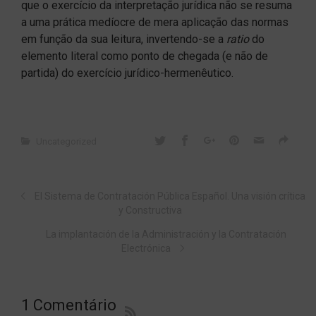
que o exercício da interpretação jurídica não se resuma
a uma prática medíocre de mera aplicação das normas
em função da sua leitura, invertendo-se a
ratio
do
elemento literal como ponto de chegada (e não de
partida) do exercício jurídico-hermenêutico.
Uncategorized
El Sistema de Contratación Pública Español. Una visión crítica
y Constructiva
La implantación de la Administración y la Contratación
Electrónica
1 Comentário