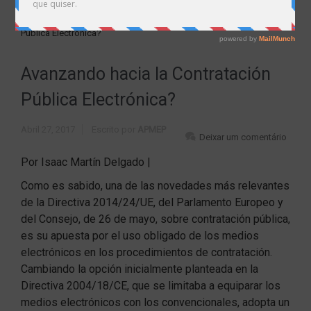
Home
Uncategorized
Avanzando hacia la Contratación
Pública Electrónica?
Avanzando hacia la Contratación
Pública Electrónica?
Abril 27, 2017
Escrito por
APMEP
Deixar um comentário
Por Isaac Martín Delgado |
Como es sabido, una de las novedades más relevantes
de la Directiva 2014/24/UE, del Parlamento Europeo y
del Consejo, de 26 de mayo, sobre contratación pública,
es su apuesta por el uso obligado de los medios
electrónicos en los procedimientos de contratación.
Cambiando la opción inicialmente planteada en la
Directiva 2004/18/CE, que se limitaba a equiparar los
medios electrónicos con los convencionales, adopta un